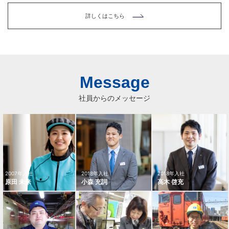
詳しくはこちら
Message
社員からのメッセージ
2007年入社
2018年入社
2018年入社
原田 未来
小森 充詞
高木 啓充