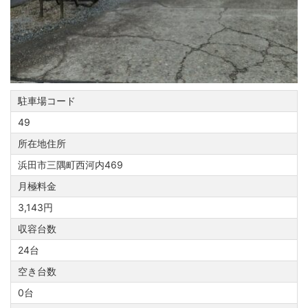
駐車場コード
49
所在地住所
浜田市三隅町西河内469
月極料金
3,143円
収容台数
24台
空き台数
0台