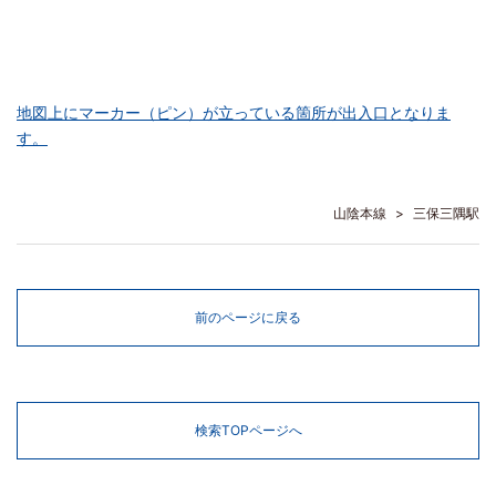
地図上にマーカー（ピン）が立っている箇所が出入口となりま
す。
山陰本線
三保三隅駅
前のページに戻る
検索TOPページへ