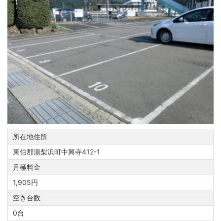
所在地住所
東伯郡湯梨浜町中興寺412-1
月極料金
1,905円
空き台数
0台