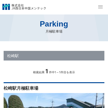
トップページ
月極駐車場
月極駐車場空状況検索 鳥取・島根エリア
松崎駅
Parking
月極駐車場
松崎駅
1
検索結果
件中1～1件目を表示
松崎駅月極駐車場